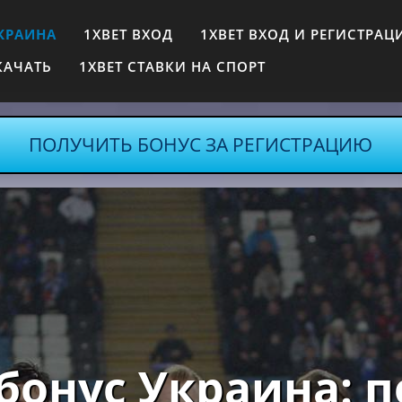
УКРАИНА
1XBET ВХОД
1XBET ВХОД И РЕГИСТРАЦ
КАЧАТЬ
1XBET СТАВКИ НА СПОРТ
ПОЛУЧИТЬ БОНУС ЗА РЕГИСТРАЦИЮ
олучить и исполь