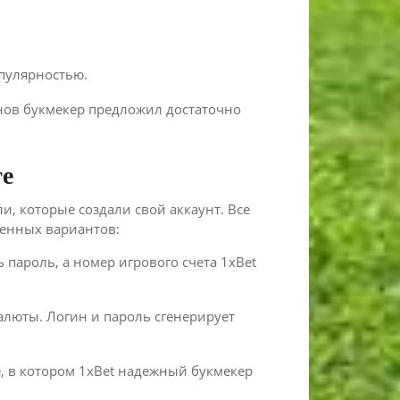
пулярностью.
нов букмекер предложил достаточно
те
и, которые создали свой аккаунт. Все
женных вариантов:
пароль, а номер игрового счета 1xBet
валюты. Логин и пароль сгенерирует
, в котором 1xBet надежный букмекер