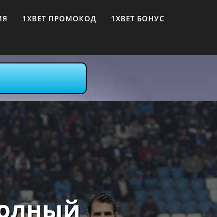
ИЯ
1XBET ПРОМОКОД
1XBET БОНУС
зовать