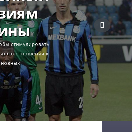
аина
кмекерские конторы
Далее
окод 1xBet – это
ли сделать