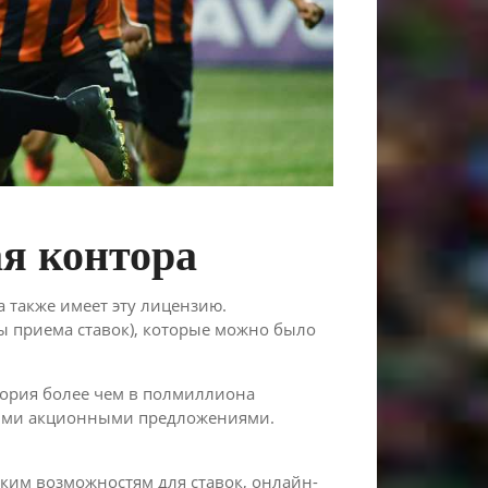
ая контора
 также имеет эту лицензию.
ты приема ставок), которые можно было
ория более чем в полмиллиона
сными акционными предложениями.
ким возможностям для ставок, онлайн-