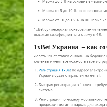
Маржа до 5 % на основные чемпиона
Маржа от 5 до 10 % на соревновани
Маржа от 10 до 15 % на нишевые ч
1xBet букмекерская контора линия явля
высокие коэффициенты и маржу в 4%.
1xBet Украина – как со
Делать 1xBet ставки онлайн на будущие 
клиенты имеют возможность зарегистри
Регистрация 1xBet
по адресу электрон
Украина будет отправлен на e-mail.
Быстрая регистрация в 1 клик – требу
система.
Регистрация по номеру мобильного т
предложит логин и пароль для входа в