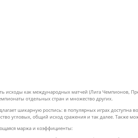
ь исходы как международных матчей (Лига Чемпионов, Прем
емпионаты отдельных стран и множество других.
едлагает шикарную роспись: в популярных играх доступна 
ство угловых, общий исход сражения и так далее. Также мо
ющаяся маржа и коэффициенты: