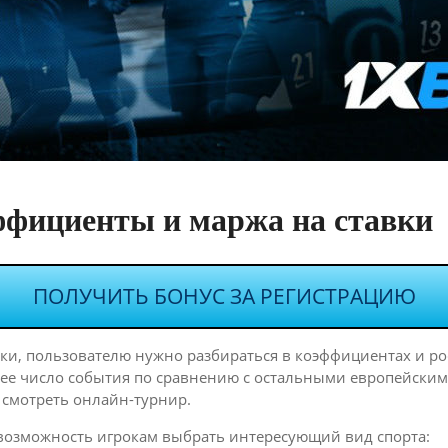
ффициенты и маржа на ставки
ПОЛУЧИТЬ БОНУС ЗА РЕГИСТРАЦИЮ
ки, пользователю нужно разбираться в коэффициентах и рос
е число события по сравнению с остальными европейским
 смотреть онлайн-турнир.
возможность игрокам выбрать интересующий вид спорта: