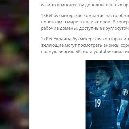
казино и множеству дополнительных пр
1xBet букмекерская компания часто обно
новичкам в мире тотализаторов. В совер
рабочие домены, доступные круглосуточ
1xBet Украина букмекерская контора ли
желающие могут посмотреть анонсы соре
полную версию БК, но и youtube-канал и