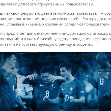
ивилегий для зарегистрированных пользователей.
вляет свой ресурс, это дает возможность пользователям об
шении прогнозов нет никаких сложностей – беттеру достаточ
но. Отзывы в Украине о компании оставляют пользователи
ния предлагает для ознакомления информацию об игроках, 
внований и узнать ближайшую дату проведения чемпионата
ли зайти на соответствующую страницу в соцсетях.