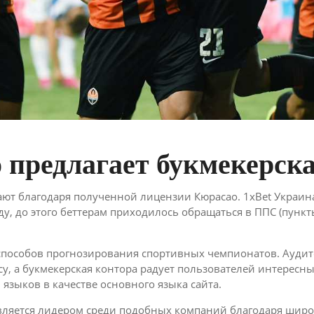
о предлагает букмекерск
ют благодаря полученной лицензии Кюрасао. 1xBet Украина
у, до этого беттерам приходилось обращаться в ППС (пунк
пособов прогнозирования спортивных чемпионатов. Аудит
су, а букмекерская контора радует пользователей интере
языков в качестве основного языка сайта.
вляется лидером среди подобных компаний благодаря широ