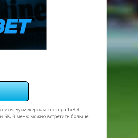
писи. Букмекерская контора 1xBet
и БК. В меню можно встретить больше